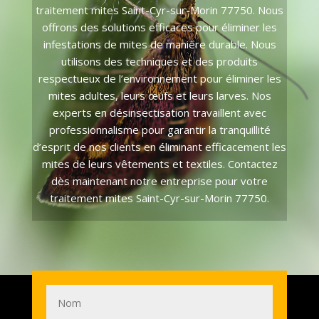
traitement mites Saint-Cyr-sur-Morin 77750. Nous
offrons des solutions efficaces pour éliminer les
infestations de mites de manière durable. Nous
utilisons des techniques et des produits
respectueux de l’environnement pour éliminer les
mites adultes, leurs œufs et leurs larves. Nos
experts en désinsectisation travaillent avec
professionnalisme pour garantir la tranquillité
d’esprit de nos clients en éliminant efficacement les
mites de leurs vêtements et textiles. Contactez
dès maintenant notre entreprise pour votre
traitement mites Saint-Cyr-sur-Morin 77750.