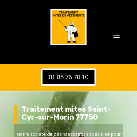
01 85 76 70 10
Traitement mites Saint-
Cyr-sur-Morin 77750
Notre société de désinsectisation spécialisé pour