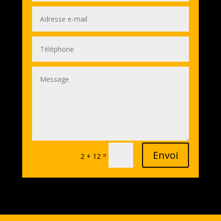
Envoi
=
2 + 12